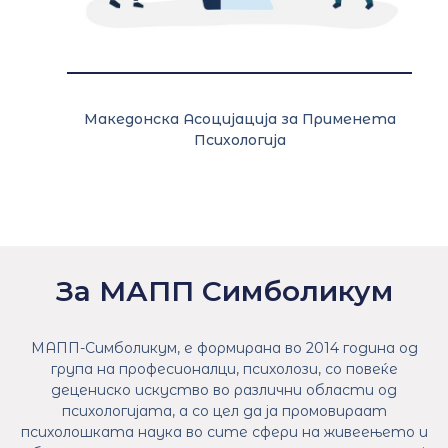
Македонска Асоцијација за Применета
Психологија
За МАПП Симболикум
МАПП-Симболикум, е формирана во 2014 година од
група на професионалци, психолози, со повеќе
децениско искуство во различни области од
психологијата, а со цел да ја промовираат
психолошката наука во сите сфери на живеењето и