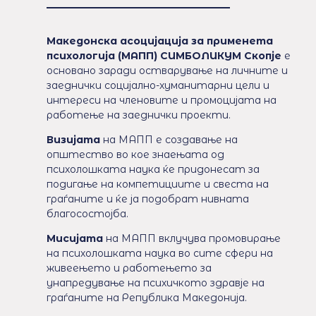
Македонска асоцијација за применета
психологија (МАПП) СИМБОЛИКУМ Скопје
е
основано заради остварување на личните и
заеднички социјално-хуманитарни цели и
интереси на членовите и промоцијата на
работење на заеднички проекти.
Визијата
на МАПП е создавање на
општество во кое знаењата од
психолошката наука ќе придонесат за
подигање на компетициите и свеста на
граѓаните и ќе ја подобрат нивната
благосостојба.
Мисијата
на МАПП вклучува промовирање
на психолошката наука во сите сфери на
живеењето и работењето за
унапредување на психичкото здравје на
граѓаните на Република Македонија.