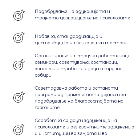
Подобрување на едукацијата и
трајното усовршување на психолозите
Набавка, стандардизација и
дистрибуција на психолошки тестови
Организирање на стручни работилници,
семинари, советувања, состаноци,
конгреси и трибини и други стручни
собири
Советодавна работа и останати
програми од применетата дејност за
подобрување на благосостојбата на
граѓаните
Соработка со други здруженија на
психолозите и релевантните здруженија
и институции во земјата и во