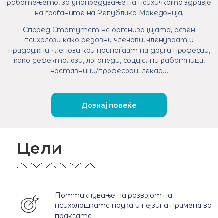
работењето, за унапредување на психичкото здравје
на граѓаните на Република Македонија.
Според Статутот на организацијата, освен
психолози како редовни членови, членуваат и
придружни членови кои припаѓаат на други професии,
како дефектолози, логопеди, социјални работници,
наставници/професори, лекари.
Дознај повеќе
Цели
Поттикнување на развојот на
психолошката наука и нејзина примена во
праксата