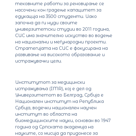
тековните работи за реновирање се
насочени кон градење капацитет за
едукација на 3500 студенти. Иако
започна да ги нуди своите
универзитетски студии во 2011 година,
CUC има значително искуство во водење
на национални и меѓународни проекти.
Стратегијата на CUC е фокусирана на
развивање на високото образование и
истражувачки цели.
Институтот за медицински
истражувања (IMR), кој е дел од
Универзитетот во Белград, Србија е
Национален институт на Република
Србија, водечки национален научен
институт во областа на
биомедицинските науки, основан во 1947
година од Српската академија на
науките, со мисија да придонесе за