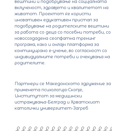
вештини и подобрување на социјалната
вклученост, здравјето и квалитетот на
животот. Проектот ќе користи
иновативен едукативен пристап за
подобрување на родителските вештини
за работа со деца со посебни потреби, со
новосоздадена сеопфатна тренинг
програма, како и онлајн платформа за
континуирано е-учење, во согласност со
индивидуалните потреби и очекувања на
родителите.
Партнери се Македонското здружение за
применета психологија-Скопје,
Институтот за медицински
истражувања-Белград и Хрватскиот
католички универзитет-Загреб