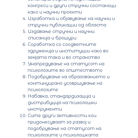
конгреси и други стручни состаноци
како и научни проекти
Изработка и објавување на научни и
стручни публикации од областа
Издавање стручни и научни
списанија и брошури
Соработка со соодветните
здруженија и институции како во
земјата така и во странство
Унапредување на статусот на
психолозите во општеството
Подобрување на образованието и
континуирано усовршување на
психолозите
Набавка, стандардизација и
дистрибуција на психолошки
инструменти
Сите други активности кои
придонесуваат за развој и
подобрување на статусот на
психолозите и психолошката