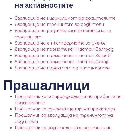
на активностите
Евалуација на курикулумот од родителите
Евалуација на тренингот за родители
Евалуација на родителските вештини по
тренингот
Евалуација на е-платформата за учење
Евалуација на промотивен настан Белград
Евалуација на промотивен настан Загреб
Евалуација на промотивен настан Скопје
Евалуација на проектот од партнерите
Прашалници
Прашалник за истражување на потребите на
родителите
Прашалник за самоевалуација на проектот
Прашалник за евалуација на тренингот на
родители
Прашалник за родителските вештини по