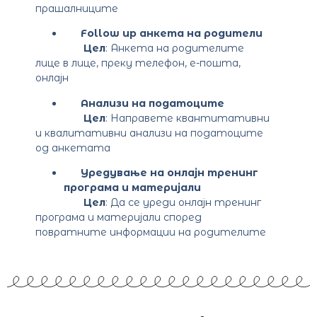
прашалниците
Follow up анкета на родители
Цел
: Анкета на родителите
лице в лице, преку телефон, е-пошта,
онлајн
Анализи на податоците
Цел
: Направете квантитативни
и квалитативни анализи на податоците
од анкетата
Уредување на онлајн тренинг
програма и материјали
Цел
: Да се уреди онлајн тренинг
програма и материјали според
повратните информации на родителите