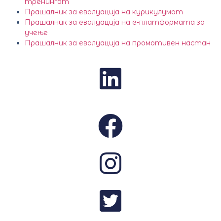
тренингот
Прашалник за евалуација на курикулумот
Прашалник за евалуација на е-платформата за
учење
Прашалник за евалуација на промотивен настан