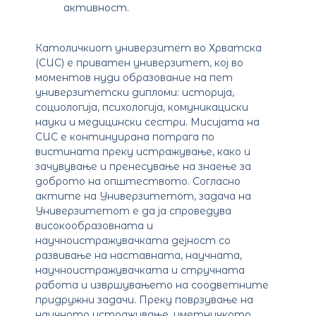
активност.
Католичкиот универзитет во Хрватска
(CUC) е приватен универзитет, кој во
моментов нуди образование на пет
универзитетски дипломи: историја,
социологија, психологија, комуникациски
науки и медицински сестри. Мисијата на
CUC е континуирана потрага по
вистината преку истражување, како и
зачувување и пренесување на знаење за
доброто на општеството. Согласно
актите на Универзитетот, задача на
Универзитетот е да ја спроведува
високообразовната и
научноистражувачката дејност со
развивање на наставната, научната,
научноистражувачката и стручната
работа и извршувањето на соодветните
придружни задачи. Преку поврзување на
научното истражување, уметничкото