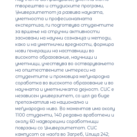
творештво и студиските програми,
Универзитетот ја развива науката,
уметноста и професионалната
експертиза, ги подготвува студентите
за вршење на стручни активности
засновани на научни сознанија и методи,
како и на уметнички вредности, формира
нови генерации на наставници во
високото образование, научници и
уметници, учествува во остварувањето
на општествените интереси на
студентите и промовира меѓународна
соработка во високото образование и во
научната и уметничката дејност. CUC е
независен универзитет, со цел да биде
препознатлив на национално и
меѓународно ниво. Во моментов има околу
1100 студенти, 140 редовно вработени и
околу 60 надворешни соработници
поврзани со Универзитетот. CUC
кампусот се наоѓа во Загреб, Илица 242;