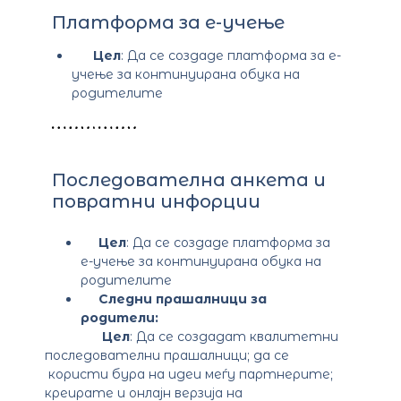
Платформа за е-учење
Цел
: Да се создаде платформа за е-
учење за континуирана обука на
родителите
Последователна анкета и
повратни инфорции
Цел
: Да се создаде платформа за
е-учење за континуирана обука на
родителите
Следни прашалници за
родители:
Цел
: Да се создадат квалитетни
последователни прашалници; да се
користи бура на идеи меѓу партнерите;
креирате и онлајн верзија на