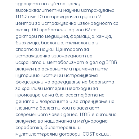
здравјето на луѓето преку
висококвалитетни научни истражувања.
IMR има 10 истражувачки групи и 2
центри за истражувачка извонредност со
околу 100 вработени, од кои 62 се
доктори по медицина, фармација, хемија,
биохемија, биологија, технологија и
спортски науки. Центарот за
истражувачка извонредност во
исхраната и метаболизмот е дел од IMR
вклучен во основните и применетите
нутриционистички истражувања
фокусирани на одредување на барањата
за хранливи материи неопходни за
промовирање на благосостојбата на
децата и возрасните и за спречување на
главните болести кои го засегаат
современиот човек денес. IMR е активно
вклучена во национална и меѓународна
соработка, билатерални и
мултилатерални договори, COST акции,