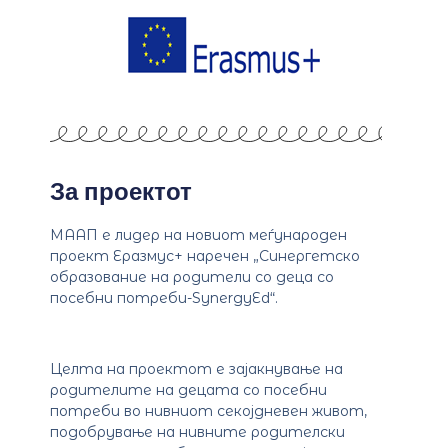
За проектот
МААП е лидер на новиот меѓународен
проект Еразмус+ наречен „Синергетско
образование на родители со деца со
посебни потреби-SynergyEd“.
Целта на проектот е зајакнување на
родителите на децата со посебни
потреби во нивниот секојдневен живот,
подобрување на нивните родителски