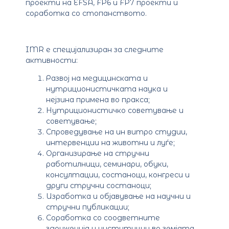
проекти на EFSA, FP6 и FP7 проекти и
соработка со стопанството.
IMR е специјализиран за следните
активности:
Развој на медицинската и
нутриционистичката наука и
нејзина примена во пракса;
Нутриционистичко советување и
советување;
Спроведување на ин витро студии,
интервенции на животни и луѓе;
Организирање на стручни
работилници, семинари, обуки,
консултации, состаноци, конгреси и
други стручни состаноци;
Изработка и објавување на научни и
стручни публикации;
Соработка со соодветните
здруженија и институции во земјата