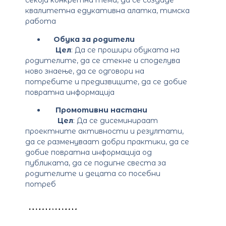
секоја конкретна тема, да се создаде
квалитетна едукативна алатка, тимска
работа
Обука за родители
Цел
: Да се прошири обуката на
родителите, да се стекне и споделува
ново знаење, да се одговори на
потребите и предизвиците, да се добие
повратна информација
Промотивни настани
Цел
: Да се дисеминираат
проектните активности и резултати,
да се разменуваат добри практики, да се
добие повратна информација од
публиката, да се подигне свеста за
родителите и децата со посебни
потреб