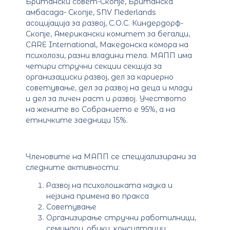
Британски совет-Скопје, Британска
амбасада- Скопје, SNV Nederlands
асоцијација за развој, С.О.С. Киндердорф-
Скопје, Американски комитет за бегалци,
CARE International, Македонска комора на
психолози, разни владини тела. МАПП има
четири стручни секции секција за
организациски развој, дел за кариерно
советување, дел за развој на деца и млади
и дел за личен раст и развој. Учеството
на жените во Собранието е 95%, а на
етничките заедници 15%.
Членовите на МАПП се специјализирани за
следните активности:
Развој на психолошката наука и
нејзина примена во пракса
Советување
Организирање стручни работилници,
семинари, обуки, консултации,